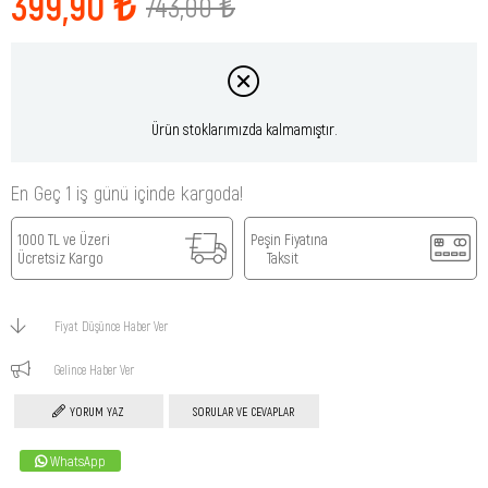
399,90 ₺
743,00 ₺
Ürün stoklarımızda kalmamıştır.
En Geç 1 iş günü içinde kargoda!
1000 TL ve Üzeri
Peşin Fiyatına
Ücretsiz Kargo
Taksit
Fiyat Düşünce Haber Ver
Gelince Haber Ver
YORUM YAZ
SORULAR VE CEVAPLAR
WhatsApp