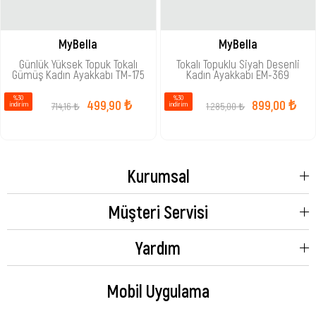
MyBella
MyBella
Günlük Yüksek Topuk Tokalı
Tokalı Topuklu Siyah Desenli
Gümüş Kadın Ayakkabı TM-175
Kadın Ayakkabı EM-369
%30
%30
499,90 ₺
899,00 ₺
714,16 ₺
1.285,00 ₺
i̇ndirim
i̇ndirim
Kurumsal
Müşteri Servisi
Yardım
Mobil Uygulama