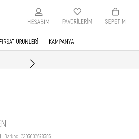
FAVORİLERİM
SEPETIM
HESABIM
FIRSAT ÜRÜNLERİ
KAMPANYA
Havale ile ödemelerde
EN
)
Barkod
:
2203002678385