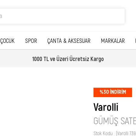
ÇOCUK
SPOR
ÇANTA & AKSESUAR
MARKALAR
1000 TL ve Üzeri Ücretsiz Kargo
%
30
İNDIRIM
Varolli
GÜMÜŞ SAT
Stok Kodu
(Varolli 739