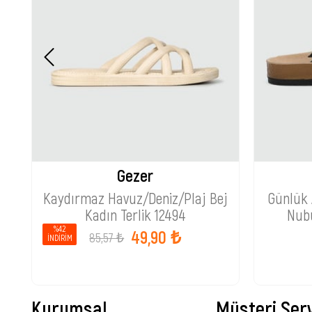
Gezer
Kaydırmaz Havuz/Deniz/Plaj Bej
Günlük 
Kadın Terlik 12494
Nubu
%42
49,90 ₺
85,57 ₺
İNDIRIM
Kurumsal
Müşteri Serv