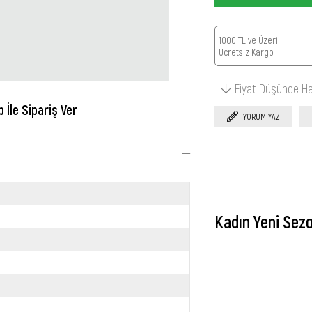
1000 TL ve Üzeri
Ücretsiz Kargo
Fiyat Düşünce H
İle Sipariş Ver
YORUM YAZ
Kadın Yeni Sez