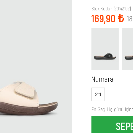
Stok Kodu
(20142102)
169,90 ₺
18
Numara
Std
En Geç 1 iş günü için