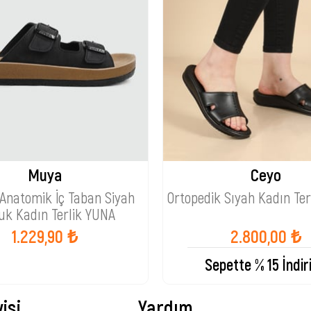
Muya
Ceyo
Anatomik İç Taban Siyah
Ortopedik Sıyah Kadın Ter
k Kadın Terlik YUNA
1.229,90 ₺
2.800,00 ₺
Sepette % 15 İndir
isi
Yardım