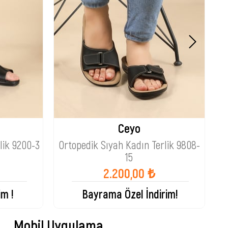
Ceyo
lik 9200-3
Ortopedik Sıyah Kadın Terlik 9808-
O
15
2.200,00 ₺
im !
Bayrama Özel İndirim!
Mobil Uygulama