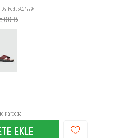
Barkod
:
58249294
5,00 ₺
de kargoda!