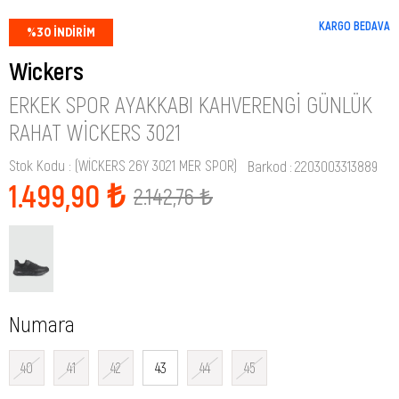
KARGO BEDAVA
%
30
İNDIRIM
Wickers
ERKEK SPOR AYAKKABI KAHVERENGI GÜNLÜK
RAHAT WİCKERS 3021
Stok Kodu
(WİCKERS 26Y 3021 MER SPOR)
Barkod
:
2203003313889
1.499,90 ₺
2.142,76 ₺
Numara
40
41
42
43
44
45