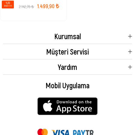
%30
1.499,90 ₺
2.142,76 ₺
i̇ndirim
Kurumsal
Müşteri Servisi
Yardım
Mobil Uygulama