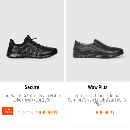
Secure
Wow Plus
Deri Rahat Comfort Siyah Nubuk
Deri Jelli Ortopedik Rahat
Erkek Ayakkabı 2018
Comfort Sıyah Erkek Ayakkabı G-
478-1
%30
1.499,90 ₺
1.999,90 ₺
2.142,00 ₺
i̇ndirim