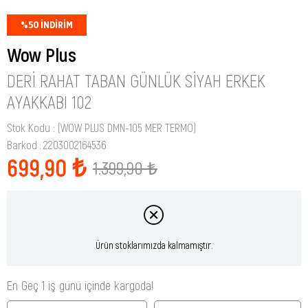
%
50
İNDIRIM
Wow Plus
DERI RAHAT TABAN GÜNLÜK SIYAH ERKEK
AYAKKABI 102
Stok Kodu
(WOW PLUS DMN-105 MER TERMO)
Barkod
:
2203002164536
699,90 ₺
1.399,90 ₺
Ürün stoklarımızda kalmamıştır.
En Geç 1 iş günü içinde kargoda!