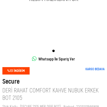
Whatsapp İle Sipariş Ver
KARGO BEDAVA
%
13
İNDIRIM
Secure
DERI RAHAT COMFORT KAHVE NUBUK ERKEK
BOT 2105
Stok Kodu
(SECURE 2105 MER DERİ BOT)
Barkod
:
2203001566898