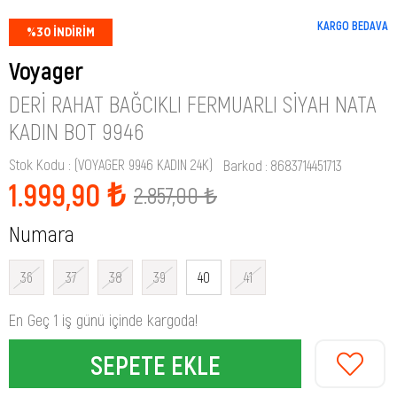
KARGO BEDAVA
%
30
İNDIRIM
Voyager
DERI RAHAT BAĞCIKLI FERMUARLI SIYAH NATA
KADIN BOT 9946
Stok Kodu
(VOYAGER 9946 KADIN 24K)
Barkod
:
8683714451713
1.999,90 ₺
2.857,00 ₺
Numara
36
37
38
39
40
41
En Geç 1 iş günü içinde kargoda!