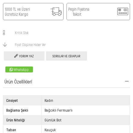
1000 TL ve Üzeri
Peşin Fiyatına
Ücretsiz Kargo
Taksit
Kritik Stok
Fiyat Düşünce Haber Ver
YORUM YAZ
SORULAR VE CEVAPLAR
WhatsApp
Ürün Özellikleri
Cinsiyet
Kadın
Bağlama Şekli
Bağcıklı Fermuarlı
Ürün Niteliği
Günlük Bot
Taban
Kauçuk