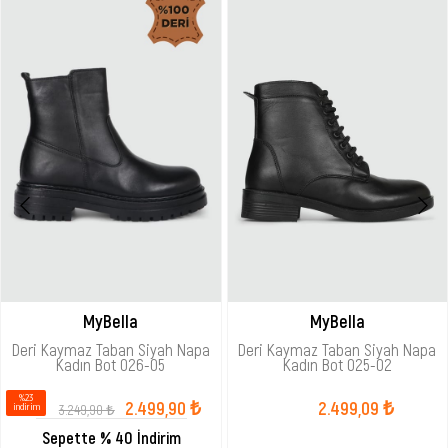
MyBella
MyBella
Deri Kaymaz Taban Siyah Napa
Deri Kaymaz Taban Siyah Napa
Kadın Bot 026-05
Kadın Bot 025-02
%23
2.499,90 ₺
2.499,09 ₺
3.249,90 ₺
i̇ndirim
Sepette % 40 İndirim