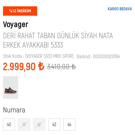
KARGO BEDAVA
%
12
İNDIRIM
Voyager
DERI RAHAT TABAN GÜNLÜK SIYAH NATA
ERKEK AYAKKABI 5333
Stok Kodu
(VOYAGER 5333 MRD SPOR)
Barkod
:
000000020184
2.999,90 ₺
3.410,00 ₺
Numara
40
41
42
43
44