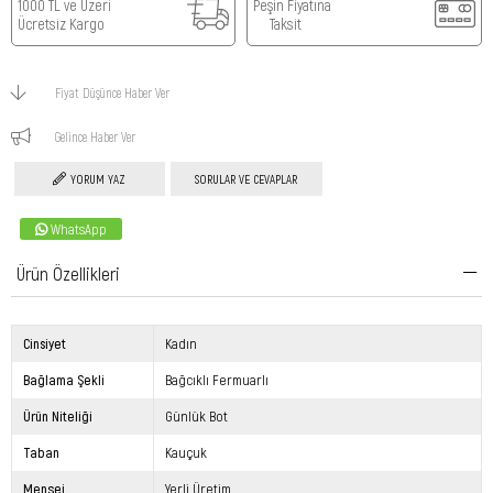
1000 TL ve Üzeri
Peşin Fiyatına
Ücretsiz Kargo
Taksit
Fiyat Düşünce Haber Ver
Gelince Haber Ver
YORUM YAZ
SORULAR VE CEVAPLAR
WhatsApp
Ürün Özellikleri
Cinsiyet
Kadın
Bağlama Şekli
Bağcıklı Fermuarlı
Ürün Niteliği
Günlük Bot
Taban
Kauçuk
Menşei
Yerli Üretim