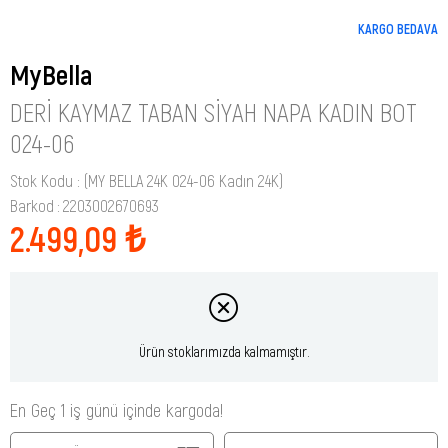
KARGO BEDAVA
MyBella
DERI KAYMAZ TABAN SIYAH NAPA KADIN BOT
024-06
Stok Kodu
(MY BELLA 24K 024-06 Kadın 24K)
Barkod
:
2203002670693
2.499,09 ₺
Ürün stoklarımızda kalmamıştır.
En Geç 1 iş günü içinde kargoda!