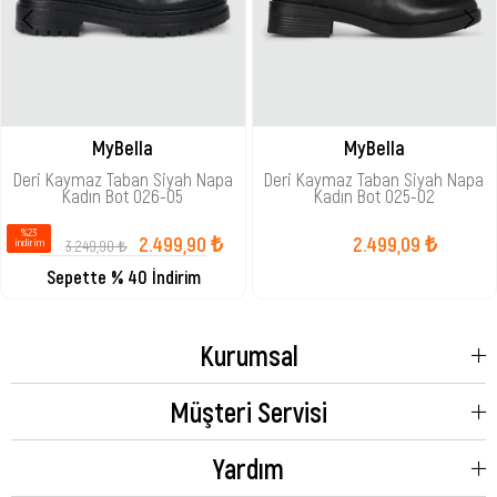
MyBella
MyBella
Deri Kaymaz Taban Siyah Napa
Deri Kaymaz Taban Siyah Napa
Kadın Bot 026-05
Kadın Bot 025-02
%23
2.499,90 ₺
2.499,09 ₺
3.249,90 ₺
i̇ndirim
Sepette % 40 İndirim
Kurumsal
Müşteri Servisi
Yardım