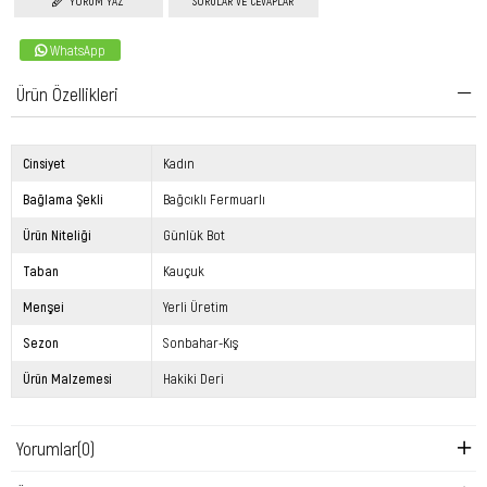
YORUM YAZ
SORULAR VE CEVAPLAR
WhatsApp
Ürün Özellikleri
Cinsiyet
Kadın
Bağlama Şekli
Bağcıklı Fermuarlı
Ürün Niteliği
Günlük Bot
Taban
Kauçuk
Menşei
Yerli Üretim
Sezon
Sonbahar-Kış
Ürün Malzemesi
Hakiki Deri
Yorumlar
(0)