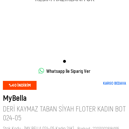
Whatsapp İle Sipariş Ver
KARGO BEDAVA
%
40
İNDIRIM
MyBella
DERI KAYMAZ TABAN SIYAH FLOTER KADIN BOT
024-05
Stok Kodu
(MY BELLA 024-05 Kadın 24K)
Barkod
:
2203002684195