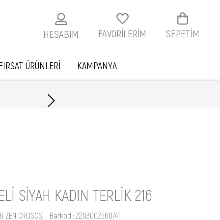
FAVORİLERİM
SEPETIM
HESABIM
FIRSAT ÜRÜNLERİ
KAMPANYA
Havale ile ödemelerde
LI SIYAH KADIN TERLIK 216
16 ZEN CROSCS)
Barkod
:
2203002560741