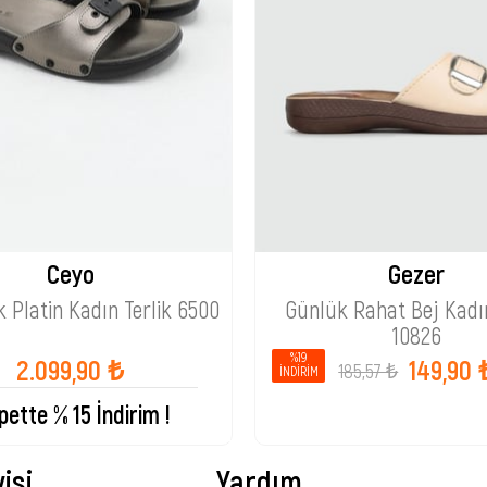
Ceyo
Gezer
k Platin Kadın Terlik 6500
Günlük Rahat Bej Kadın
10826
%19
2.099,90 ₺
149,90 
185,57 ₺
İNDIRIM
pette % 15 İndirim !
isi
Yardım