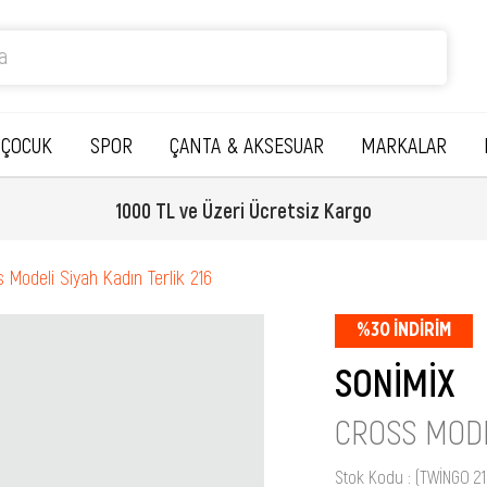
ÇOCUK
SPOR
ÇANTA & AKSESUAR
MARKALAR
1000 TL ve Üzeri Ücretsiz Kargo
 Modeli Siyah Kadın Terlik 216
%
30
İNDIRIM
SONİMİX
CROSS MODE
Stok Kodu
(TWİNGO 2