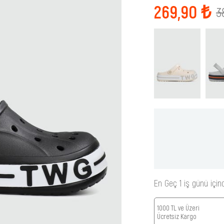
269,90 ₺
3
En Geç 1 iş günü için
1000 TL ve Üzeri
Ücretsiz Kargo