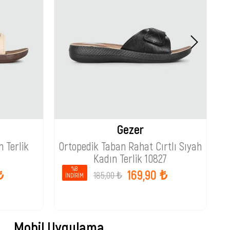
Gezer
 Terlik
Ortopedik Taban Rahat Cırtlı Sıyah
Kadın Terlik 10827
%8
₺
169,90 ₺
185,00 ₺
İNDIRIM
Mobil Uygulama