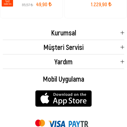
%42
49,90 ₺
1.229,90 ₺
85,57 ₺
i̇ndirim
Kurumsal
Müşteri Servisi
Yardım
Mobil Uygulama