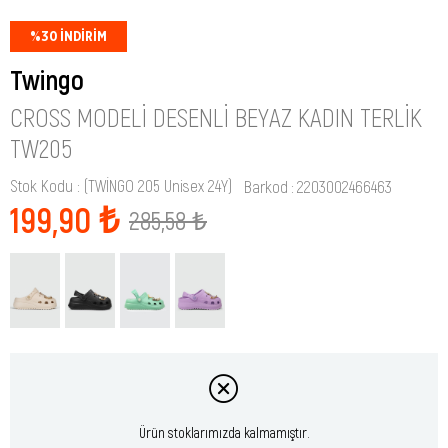
%
30
İNDIRIM
Twingo
CROSS MODELI DESENLI BEYAZ KADIN TERLIK
TW205
Stok Kodu
(TWİNGO 205 Unisex 24Y)
Barkod
:
2203002466463
199,90 ₺
285,58 ₺
Ürün stoklarımızda kalmamıştır.