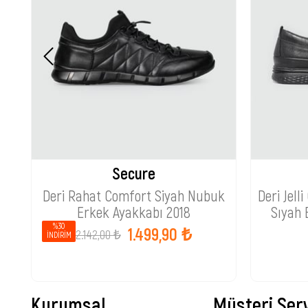
Secure
Deri Rahat Comfort Siyah Nubuk
Deri Jel
Erkek Ayakkabı 2018
Sıyah 
%30
1.499,90 ₺
2.142,00 ₺
İNDIRIM
Kurumsal
Müşteri Serv