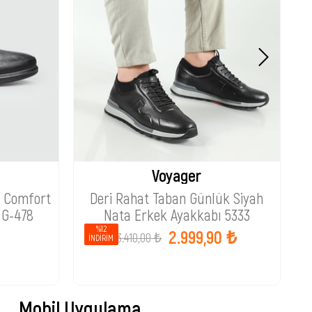
Voyager
t Comfort
Deri Rahat Taban Günlük Siyah
C
 G-478
Nata Erkek Ayakkabı 5333
%12
2.999,90 ₺
3.410,00 ₺
İNDIRIM
Mobil Uygulama