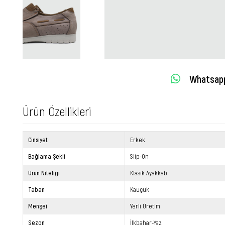
Whatsapp 
Ürün Özellikleri
Cinsiyet
Erkek
Bağlama Şekli
Slip-On
Ürün Niteliği
Klasik Ayakkabı
Taban
Kauçuk
Menşei
Yerli Üretim
Sezon
İlkbahar-Yaz