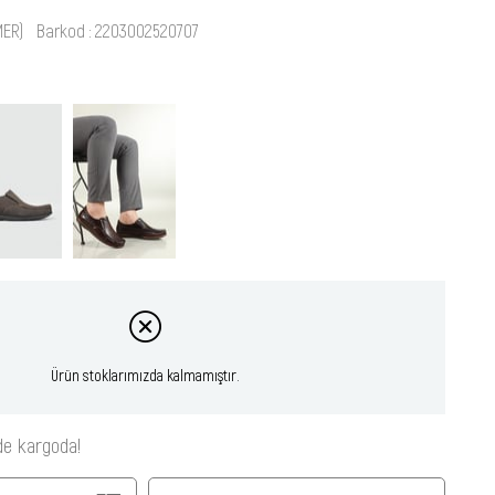
MER)
Barkod
:
2203002520707
Ürün stoklarımızda kalmamıştır.
de kargoda!