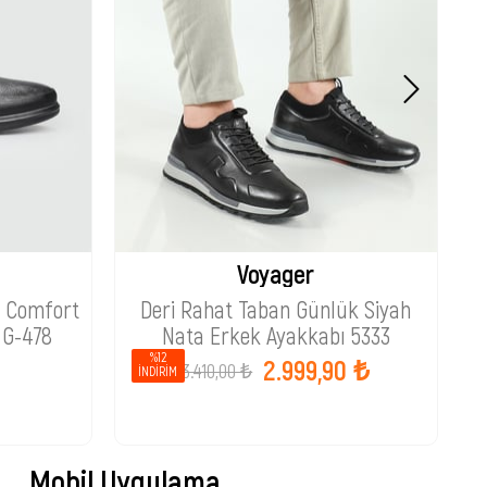
Voyager
t Comfort
Deri Rahat Taban Günlük Siyah
C
 G-478
Nata Erkek Ayakkabı 5333
%12
2.999,90 ₺
3.410,00 ₺
İNDIRIM
Mobil Uygulama