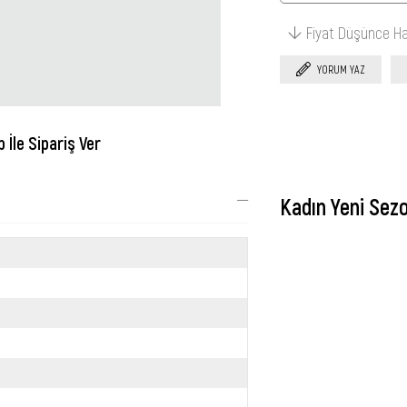
Fiyat Düşünce H
YORUM YAZ
İle Sipariş Ver
Kadın Yeni Sez