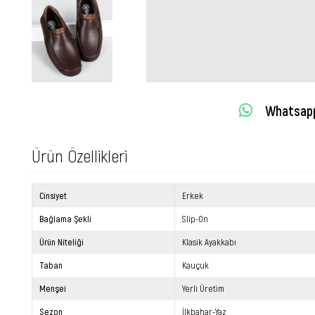
Whatsapp 
Ürün Özellikleri
Cinsiyet
Erkek
Bağlama Şekli
Slip-On
Ürün Niteliği
Klasik Ayakkabı
Taban
Kauçuk
Menşei
Yerli Üretim
Sezon
İlkbahar-Yaz