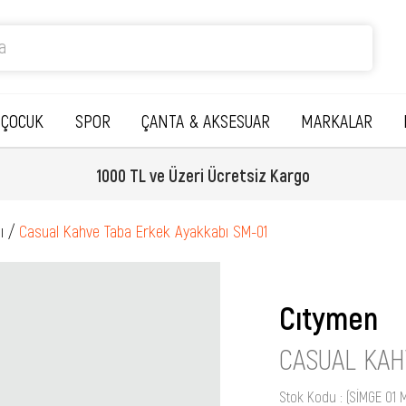
ÇOCUK
SPOR
ÇANTA & AKSESUAR
MARKALAR
Havale ile ödemelerde %5 indirim
ı
Casual Kahve Taba Erkek Ayakkabı SM-01
Cıtymen
CASUAL KAH
Stok Kodu
(SİMGE 01 