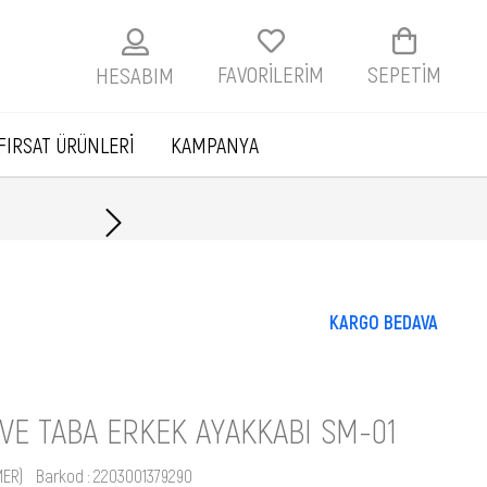
FAVORİLERİM
SEPETIM
HESABIM
FIRSAT ÜRÜNLERİ
KAMPANYA
Tüm Kredi Kartlarına
KARGO BEDAVA
VE TABA ERKEK AYAKKABI SM-01
MER)
Barkod
:
2203001379290