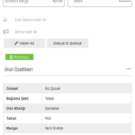
Ücretsiz Kargo
Taksit
Fiyat Düşünce Haber Ver
Gelince Haber Ver
YORUM YAZ
SORULAR VE CEVAPLAR
WhatsApp
Ürün Özellikleri
Cinsiyet
Kız Çocuk
Bağlama Şekli
Tokalı
Ürün Niteliği
Sandalet
Taban
Poli
Menşei
Yerli Üretim