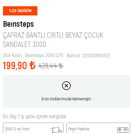
%
53
İNDIRIM
Beınsteps
ÇAPRAZ BANTLI CIRTLI BEYAZ ÇOCUK
SANDALET 3000
Stok Kodu
(Beinsteps 3000 22Y)
Barkod
:
2203001663672
199,90 ₺
428,44 ₺
Ürün stoklarımızda kalmamıştır.
En Geç 1 iş günü içinde kargoda!
1000 TL ve Üzeri
Peşin Fiyatına