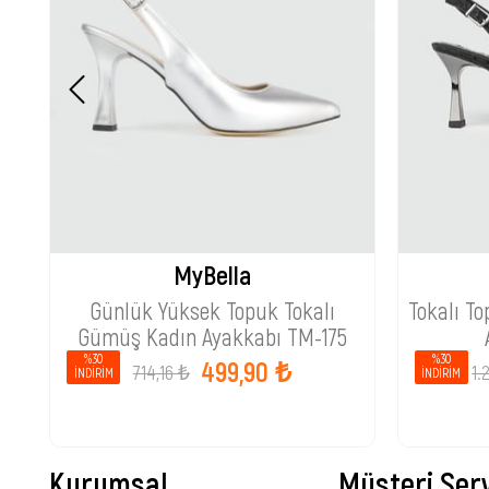
MyBella
Günlük Yüksek Topuk Tokalı
Tokalı To
Gümüş Kadın Ayakkabı TM-175
%30
%30
499,90 ₺
714,16 ₺
1.
İNDIRIM
İNDIRIM
Kurumsal
Müşteri Serv