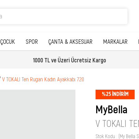
ÇOCUK
SPOR
ÇANTA & AKSESUAR
MARKALAR
1000 TL ve Üzeri Ücretsiz Kargo
V TOKALI Ten Rugan Kadın Ayakkabı 720
%
25
İNDIRIM
MyBella
V TOKALI T
Stok Kodu
(My Bella S