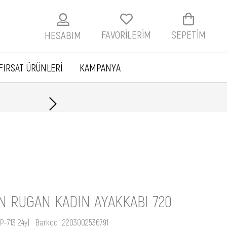
FAVORİLERİM
SEPETIM
HESABIM
FIRSAT ÜRÜNLERİ
KAMPANYA
Havale ile ödemelerde
EN RUGAN KADIN AYAKKABI 720
P-713 24y)
Barkod
:
2203002536791