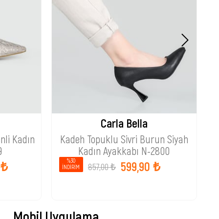
Carla Bella
nli Kadın
Kadeh Topuklu Sivri Burun Siyah
9
Kadın Ayakkabı N-2800
%30
 ₺
599,90 ₺
857,00 ₺
İNDIRIM
Mobil Uygulama