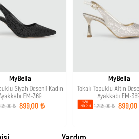
MyBella
MyBella
puklu Siyah Desenli Kadın
Tokalı Topuklu Altın Dese
Ayakkabı EM-369
Ayakkabı EM-36
%30
899,00 ₺
899,00
285,00 ₺
1.285,00 ₺
İNDIRIM
isi
Yardım