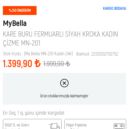
KARGO BEDAVA
%
30
İNDIRIM
MyBella
KARE BURU FERMUARLI SIYAH KROKA KADIN
ÇIZME MN-201
Stok Kodu
(My Bella MN-201 Kadın 24K)
Barkod
:
2203002702752
1.399,90 ₺
1.999,90 ₺
Ürün stoklarımızda kalmamıştır.
En Geç 1 iş günü içinde kargoda!
1000 TL ve Üzeri
Peşin Fiyatına