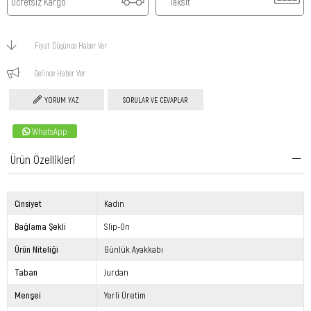
Ücretsiz Kargo
Taksit
Fiyat Düşünce Haber Ver
Gelince Haber Ver
YORUM YAZ
SORULAR VE CEVAPLAR
WhatsApp
Ürün Özellikleri
Cinsiyet
Kadın
Bağlama Şekli
Slip-On
Ürün Niteliği
Günlük Ayakkabı
Taban
Jurdan
Menşei
Yerli Üretim