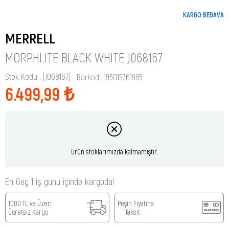
KARGO BEDAVA
MERRELL
MORPHLITE BLACK WHITE J068167
Stok Kodu
(J068167)
Barkod
:
195019761995
6.499,99 ₺
Ürün stoklarımızda kalmamıştır.
En Geç 1 iş günü içinde kargoda!
1000 TL ve Üzeri
Peşin Fiyatına
Ücretsiz Kargo
Taksit