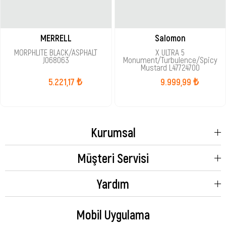
MERRELL
Salomon
MORPHLITE BLACK/ASPHALT
X ULTRA 5
J068063
Monument/Turbulence/Spicy
Mustard L47724700
5.221,17 ₺
9.999,99 ₺
Kurumsal
Müşteri Servisi
Yardım
Mobil Uygulama