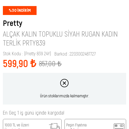
%
30
İNDIRIM
Pretty
ALÇAK KALIN TOPUKLU SIYAH RUGAN KADIN
TERLIK PRTY839
Stok Kodu
(Pretty 839 24Y)
Barkod
:
2203002487727
599,90 ₺
857,00 ₺
Ürün stoklarımızda kalmamıştır.
En Geç 1 iş günü içinde kargoda!
1000 TL ve Üzeri
Peşin Fiyatına