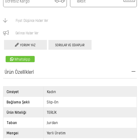
Ücretsiz Kargo
Taksit
Fiyat Düşünce Haber Ver
Gelince Haber Ver
YORUM YAZ
SORULAR VE CEVAPLAR
WhatsApp
Ürün Özellikleri
Cinsiyet
Kadın
Bağlama Şekli
Slip-On
Ürün Niteliği
TERLİK
Taban
Jurdan
Menşei
Yerli Üretim