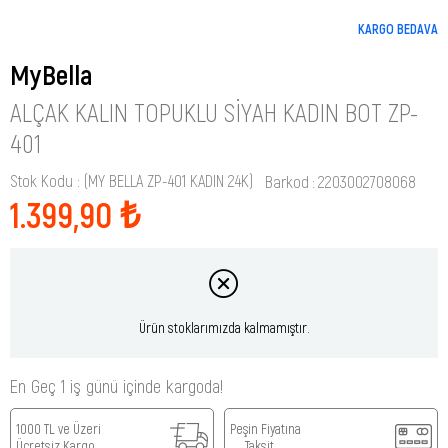
KARGO BEDAVA
MyBella
ALÇAK KALIN TOPUKLU SIYAH KADIN BOT ZP-
401
Stok Kodu
(MY BELLA ZP-401 KADIN 24K)
Barkod
:
2203002708068
1.399,90 ₺
Ürün stoklarımızda kalmamıştır.
En Geç 1 iş günü içinde kargoda!
1000 TL ve Üzeri
Peşin Fiyatına
Ücretsiz Kargo
Taksit