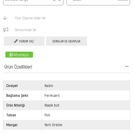
Fiyat Düşünce Haber Ver
Gelince Haber Ver
YORUM YAZ
SORULAR VE CEVAPLAR
WhatsApp
Ürün Özellikleri
Cinsiyet
Kadın
Bağlama Şekli
Fermuarlı
Ürün Niteliği
Klasik bot
Taban
Poli
Menşei
Yerli Üretim