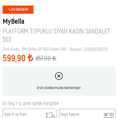
%
30
İNDIRIM
MyBella
PLATFORM TOPUKLU SIYAH KADIN SANDALET
503
Stok Kodu
(My Bella SP-503 Kadın 24Y)
Barkod
:
2203002513778
599,90 ₺
857,00 ₺
Ürün stoklarımızda kalmamıştır.
En Geç 1 iş günü içinde kargoda!
1000 TL ve Üzeri
Peşin Fiyatına