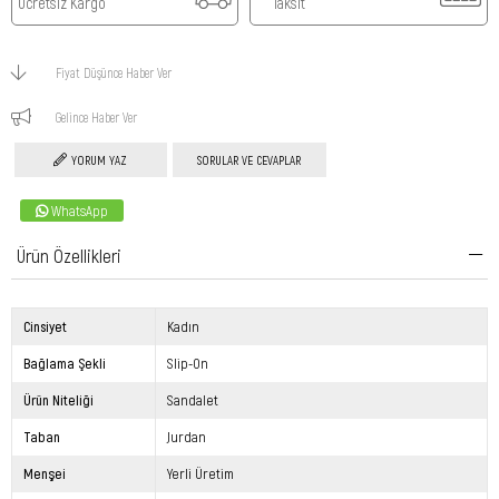
Ücretsiz Kargo
Taksit
Fiyat Düşünce Haber Ver
Gelince Haber Ver
YORUM YAZ
SORULAR VE CEVAPLAR
WhatsApp
Ürün Özellikleri
Cinsiyet
Kadın
Bağlama Şekli
Slip-On
Ürün Niteliği
Sandalet
Taban
Jurdan
Menşei
Yerli Üretim