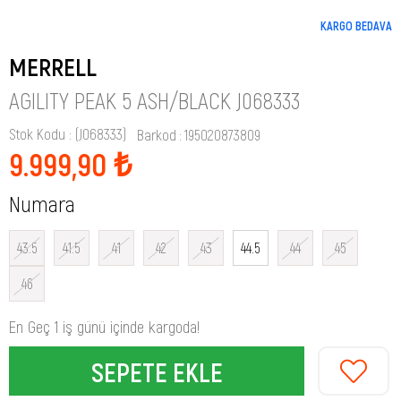
KARGO BEDAVA
MERRELL
AGILITY PEAK 5 ASH/BLACK J068333
Stok Kodu
(J068333)
Barkod
:
195020873809
9.999,90 ₺
Numara
43.5
41.5
41
42
43
44.5
44
45
46
En Geç 1 iş günü içinde kargoda!