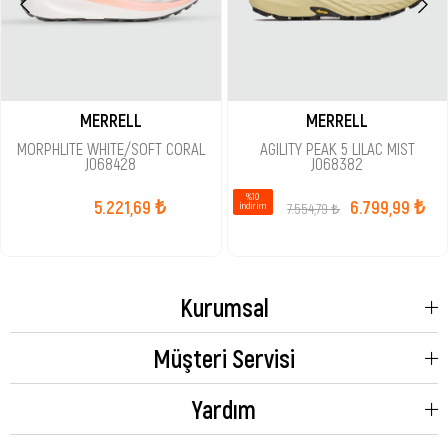
MERRELL
MERRELL
MORPHLITE WHITE/SOFT CORAL
AGILITY PEAK 5 LILAC MIST
J068428
J068382
%10
5.221,69 ₺
6.799,99 ₺
7.554,79 ₺
i̇ndirim
Kurumsal
Müşteri Servisi
Yardım