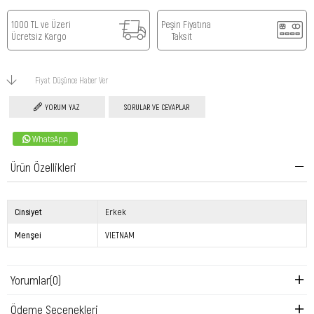
1000 TL ve Üzeri
Peşin Fiyatına
Ücretsiz Kargo
Taksit
Fiyat Düşünce Haber Ver
YORUM YAZ
SORULAR VE CEVAPLAR
WhatsApp
Ürün Özellikleri
Cinsiyet
Erkek
Menşei
VIETNAM
Yorumlar
(0)
Ödeme Seçenekleri